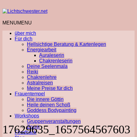
MENU
MENU
über mich
Für dich
Hellsichtige Beratung & Kartenlegen
Energiearbeit
Auraleserin
Chakrenleserin
Deine Seelenmala
Reiki
Chakrenlehre
Astralreisen
Meine Preise für dich
Frauentempel
Die innere Göttin
Heile deinen Schoß
Goddess Bodypainting
Workshops
Gruppenveranstaltungen
17629635_1657564567603
Zoom
Feedback