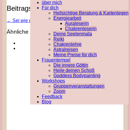
über mich
Beitragsnavigation
Für dich
Hellsichtige Beratung & Kartenlegen
Energiearbeit
←
Sei wie die Weide, nah am Wasser
Auraleserin
Chakrenleserin
Ähnliche Beiträge:
Deine Seelenmala
Reiki
Chakrenlehre
Astralreisen
Meine Preise für dich
Frauentempel
Die innere Göttin
Heile deinen Schoß
Goddess Bodypainting
Workshops
Gruppenveranstaltungen
Zoom
Feedback
Blog