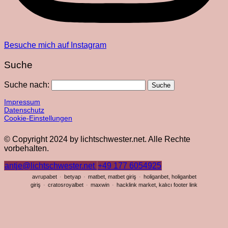
Besuche mich auf Instagram
Suche
Suche nach:
Impressum
Datenschutz
Cookie-Einstellungen
© Copyright 2024 by lichtschwester.net. Alle Rechte
vorbehalten.
antje@lichtschwester.net
+49 177 6054925
avrupabet
·
betyap
·
matbet, matbet giriş
·
holiganbet, holiganbet
giriş
·
cratosroyalbet
·
maxwin
·
hacklink market, kalıcı footer link