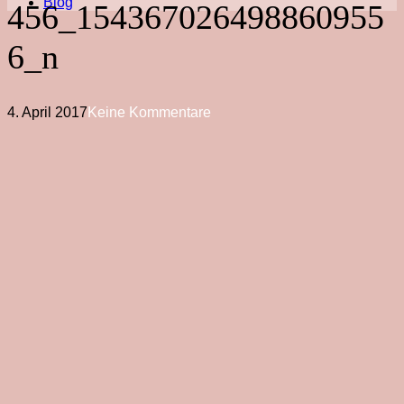
Blog
456_154367026498860955
6_n
4. April 2017
Keine Kommentare