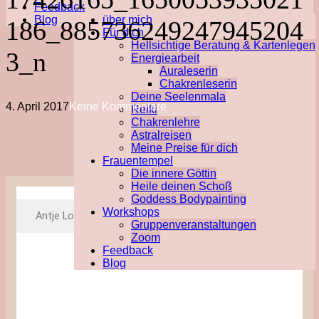
Feedback
Blog
über mich
186_885736249247945204
Für dich
Hellsichtige Beratung & Kartenlegen
3_n
Energiearbeit
Auraleserin
Chakrenleserin
Deine Seelenmala
4. April 2017
Keine Kommentare
Reiki
Chakrenlehre
Astralreisen
Meine Preise für dich
Frauentempel
Die innere Göttin
Heile deinen Schoß
Goddess Bodypainting
Workshops
Antje Lotz
4. April 2017
Keine Kommentare
Gruppenveranstaltungen
Zoom
Feedback
Blog