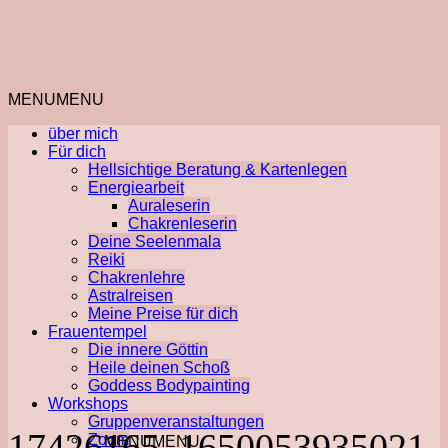
MENU
MENU
über mich
Für dich
Hellsichtige Beratung & Kartenlegen
Energiearbeit
Auraleserin
Chakrenleserin
Deine Seelenmala
Reiki
Chakrenlehre
Astralreisen
Meine Preise für dich
Frauentempel
Die innere Göttin
Heile deinen Schoß
Goddess Bodypainting
Workshops
Gruppenveranstaltungen
17426165_1650053935021
Zoom
MENU
MENU