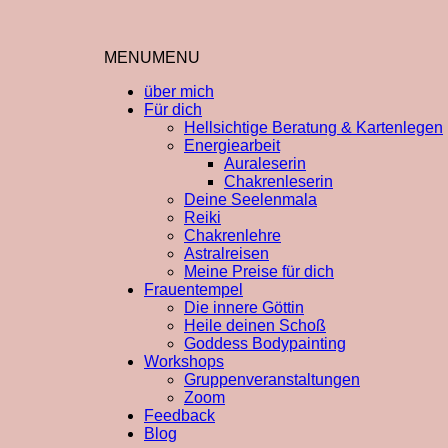
MENU
MENU
über mich
Für dich
Hellsichtige Beratung & Kartenlegen
Energiearbeit
Auraleserin
Chakrenleserin
Deine Seelenmala
Reiki
Chakrenlehre
Astralreisen
Meine Preise für dich
Frauentempel
Die innere Göttin
Heile deinen Schoß
Goddess Bodypainting
Workshops
Gruppenveranstaltungen
Zoom
Feedback
Blog