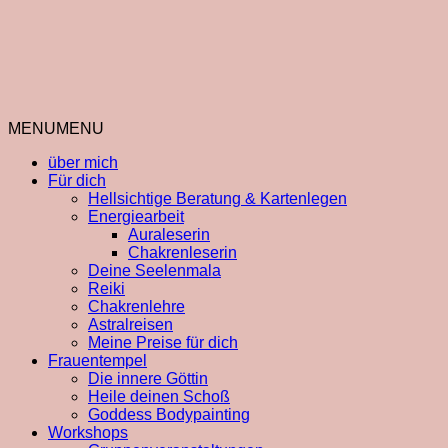
MENU
MENU
über mich
Für dich
Hellsichtige Beratung & Kartenlegen
Energiearbeit
Auraleserin
Chakrenleserin
Deine Seelenmala
Reiki
Chakrenlehre
Astralreisen
Meine Preise für dich
Frauentempel
Die innere Göttin
Heile deinen Schoß
Goddess Bodypainting
Workshops